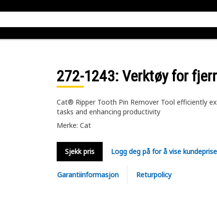
272-1243
: Verktøy for fjer
Cat® Ripper Tooth Pin Remover Tool efficiently ext
tasks and enhancing productivity
Merke: Cat
Sjekk pris
Logg deg på for å vise kundepris
Garantiinformasjon
Returpolicy