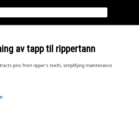
ning av tapp til rippertann
racts pins from ripper's teeth, simplifying maintenance
en