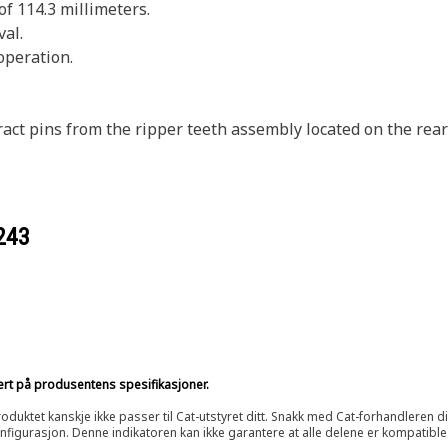
of 114.3 millimeters.
al.
operation.
act pins from the ripper teeth assembly located on the rea
243
sert på produsentens spesifikasjoner.
oduktet kanskje ikke passer til Cat-utstyret ditt. Snakk med Cat-forhandleren d
onfigurasjon. Denne indikatoren kan ikke garantere at alle delene er kompatible