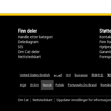
Finn deler
Støtt
Handle etter kategori
Kontak
Delediagram
Finn fo
SIS
Hjelpe
Om Cat-deler
Garanti
Nettstedskart
Forespø
United States English
العربية
বাংলা
Български
简体中文
繁
ಕನ್ನಡ
한국어
Norsk
Polski
Português Do Brasil
Român
Om Cat
Nettstedskart
Oppdater innstillinger for informasjo