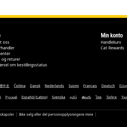
e
Min konto
t oss
Handlekurv
rhandler
Cat Rewards
senter
 og returer
rsel om bestillingsstatus
體中文
Čeština
Dansk
Nederlands
Suomi
Français
Deutsch
Ελλη
ă
Русский
Español (Latino)
Svenska
தமிழ்
తెలుగు
ไทย
Türkçe
Укр
nskapsler
Ikke selg eller del personopplysningene mine