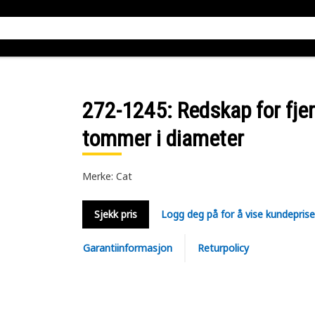
272-1245
: Redskap for fje
tommer i diameter
Merke: Cat
Sjekk pris
Logg deg på for å vise kundepris
Garantiinformasjon
Returpolicy