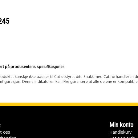
245
sert på produsentens spesifikasjoner.
oduktet kanskje ikke passer til Cat-utstyret ditt. Snakk med Cat-forhandleren d
onfigurasjon. Denne indikatoren kan ikke garantere at alle delene er kompatible
e
Min konto
t oss
Handlekurv