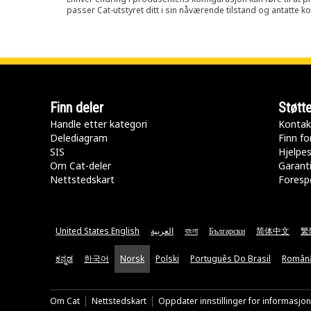
passer Cat-utstyret ditt i sin nåværende tilstand og antatte k
Finn deler
Støtt
Handle etter kategori
Kontak
Delediagram
Finn fo
SIS
Hjelpe
Om Cat-deler
Garanti
Nettstedskart
Forespø
United States English
العربية
বাংলা
Български
简体中文
繁
ಕನ್ನಡ
한국어
Norsk
Polski
Português Do Brasil
Român
Om Cat
Nettstedskart
Oppdater innstillinger for informasjo