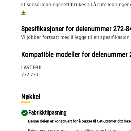
Et sensorledningsnett brukes til å rute ledninger
Spesifikasjoner for delenummer
272-8
Vi jobber fortsatt med å legge til en spesifikasjon
Kompatible modeller for delenummer
LASTEBIL
772 770
Nøkkel
Fabrikktilpasning
Denne delen er konstruert for å passe til Cat-utstyret ditt ba
Enhver endring i produsentens konfigurasjon kan føre til at pr