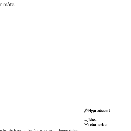
r måte.
Nyprodusert
Ikke-
returnerbar
in før du handler for å sørge for at denne delen