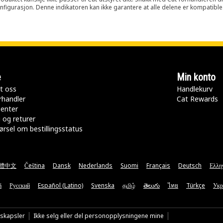
onfigurasjon. Denne indikatoren kan ikke garantere at alle delene er kompatible
e
Min konto
t oss
Handlekurv
rhandler
Cat Rewards
senter
 og returer
rsel om bestillingsstatus
體中文
Čeština
Dansk
Nederlands
Suomi
Français
Deutsch
Ελλη
ă
Русский
Español (Latino)
Svenska
தமிழ்
తెలుగు
ไทย
Türkçe
Укр
nskapsler
Ikke selg eller del personopplysningene mine