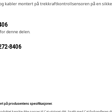
 og kabler montert på trekkraftkontrollsensoren på en sikke
406
 for denne delen.
272-8406
sert på produsentens spesifikasjoner.
oduktet kanskje ikke passer til Cat-utstyret ditt. Snakk med Cat-forhandleren d