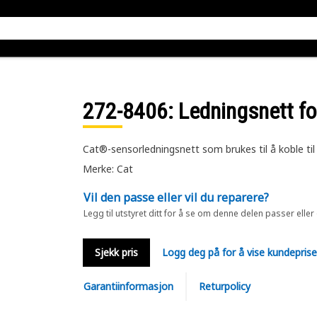
272-8406
: Ledningsnett f
Cat®-sensorledningsnett som brukes til å koble til
Merke: Cat
Vil den passe eller vil du reparere?
Legg til utstyret ditt for å se om denne delen passer eller
Sjekk pris
Logg deg på for å vise kundepris
Garantiinformasjon
Returpolicy