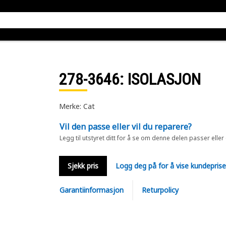
278-3646
: ISOLASJON
Merke: Cat
Vil den passe eller vil du reparere?
Legg til utstyret ditt for å se om denne delen passer eller
Sjekk pris
Logg deg på for å vise kundepris
Garantiinformasjon
Returpolicy