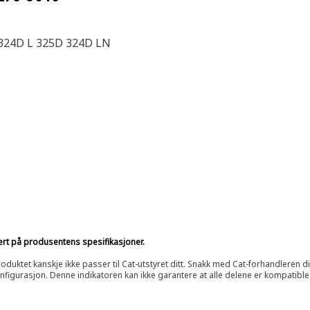
324D L 325D 324D LN
sert på produsentens spesifikasjoner.
oduktet kanskje ikke passer til Cat-utstyret ditt. Snakk med Cat-forhandleren d
onfigurasjon. Denne indikatoren kan ikke garantere at alle delene er kompatible