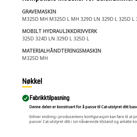
GRAVEMASKIN
M325D MH M325D L MH 329D LN 329D L 325D L 
MOBILT HYDRAULIKKDRIVVERK
325D 324D LN 329D L 325D L
MATERIALHÅNDTERINGSMASKIN
M325D MH
Nøkkel
Fabrikktilpasning
Denne delen er konstruert for å passe til Cat-utstyret ditt ba
Enhver endring i produsentens konfigurasjon kan føre til at pr
passer Cat-utstyret ditt i sin nåværende tilstand og antatte k