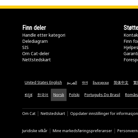
Finn deler
Støtt
Handle etter kategori
Kontak
Delediagram
Finn fo
SIS
Hjelpe
Om Cat-deler
Garanti
Nettstedskart
Forespø
United States English
العربية
বাংলা
Български
简体中文
繁
ಕನ್ನಡ
한국어
Norsk
Polski
Português Do Brasil
Român
Om Cat
Nettstedskart
Oppdater innstillinger for informasjo
Juridiske vilkår
Mine markedsføringspreferanser
Personvern