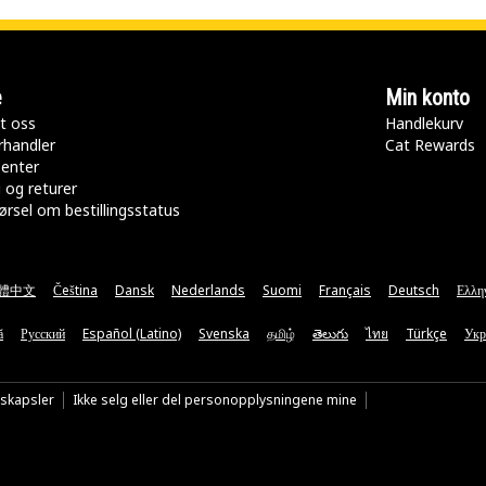
e
Min konto
t oss
Handlekurv
rhandler
Cat Rewards
senter
 og returer
rsel om bestillingsstatus
體中文
Čeština
Dansk
Nederlands
Suomi
Français
Deutsch
Ελλη
ă
Русский
Español (Latino)
Svenska
தமிழ்
తెలుగు
ไทย
Türkçe
Укр
nskapsler
Ikke selg eller del personopplysningene mine