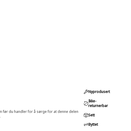
Nyprodusert
Ikke-
returnerbar
in før du handler for å sørge for at denne delen
Sett
.
Byttet