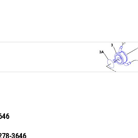
646
278-3646