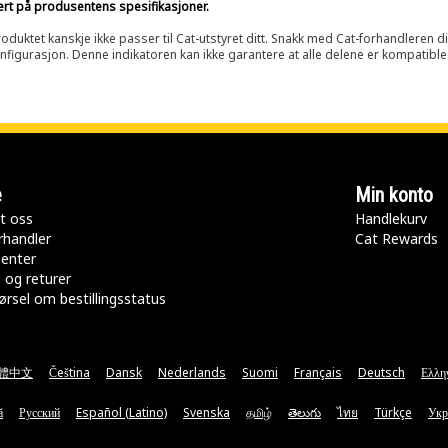
sert på produsentens spesifikasjoner.
oduktet kanskje ikke passer til Cat-utstyret ditt. Snakk med Cat-forhandleren d
onfigurasjon. Denne indikatoren kan ikke garantere at alle delene er kompatible
e
Min konto
t oss
Handlekurv
rhandler
Cat Rewards
senter
 og returer
rsel om bestillingsstatus
體中文
Čeština
Dansk
Nederlands
Suomi
Français
Deutsch
Ελλη
ă
Русский
Español (Latino)
Svenska
தமிழ்
తెలుగు
ไทย
Türkçe
Укр