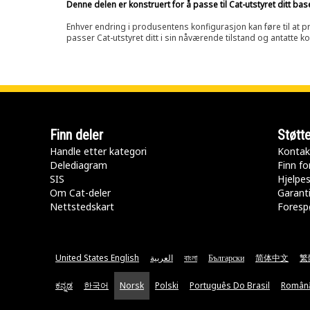
Denne delen er konstruert for å passe til Cat-utstyret ditt ba
Enhver endring i produsentens konfigurasjon kan føre til at pr
passer Cat-utstyret ditt i sin nåværende tilstand og antatte k
Finn deler
Støtt
Handle etter kategori
Kontak
Delediagram
Finn fo
SIS
Hjelpe
Om Cat-deler
Garanti
Nettstedskart
Forespø
United States English
العربية
বাংলা
Български
简体中文
繁
ಕನ್ನಡ
한국어
Norsk
Polski
Português Do Brasil
Român