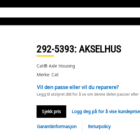
292-5393
: AKSELHUS
Cat® Axle Housing
Merke: Cat
Vil den passe eller vil du reparere?
Legg til utstyret ditt for å se om denne delen passer eller
Sjekk pris
Logg deg på for å vise kundepris
Garantiinformasjon
Returpolicy