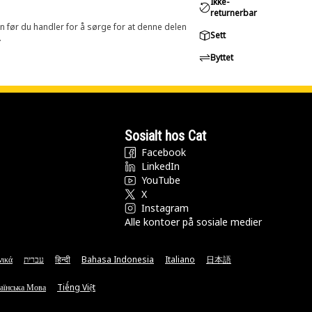
Ikke-
returnerbar
in før du handler for å sørge for at denne delen
Sett
.
Byttet
Sosialt hos Cat
Facebook
LinkedIn
YouTube
X
Instagram
Alle kontoer på sosiale medier
νικά
עברית
हिन्दी
Bahasa Indonesia
Italiano
日本語
аїнська Мова
Tiếng Việt