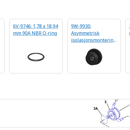
6V-9746: 1,78 x 18,94
9W-9930:
mm 90A NBR O-ring
Asymmetrisk
isolasjonsmontering
i to deler