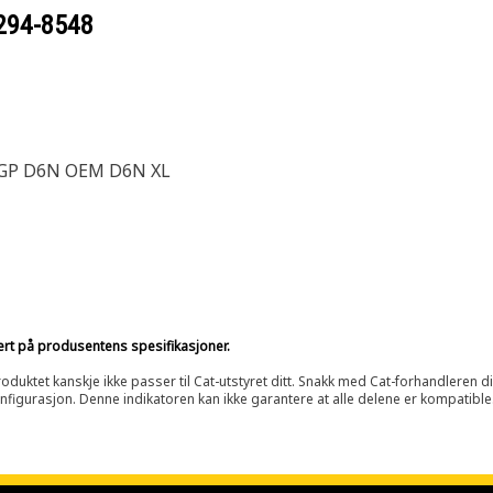
294-8548
LGP D6N OEM D6N XL
sert på produsentens spesifikasjoner.
oduktet kanskje ikke passer til Cat-utstyret ditt. Snakk med Cat-forhandleren d
onfigurasjon. Denne indikatoren kan ikke garantere at alle delene er kompatible