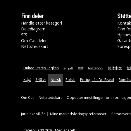
Finn deler
Støtt
Handle etter kategori
Kontak
Delediagram
Finn fo
SIS
Hjelpe
Om Cat-deler
Garanti
Nettstedskart
Forespø
United States English
العربية
বাংলা
Български
简体中文
繁
ಕನ್ನಡ
한국어
Norsk
Polski
Português Do Brasil
Român
Om Cat
Nettstedskart
Oppdater innstillinger for informasjo
Juridiske vilkår
Mine markedsføringspreferanser
Personvern
Caterpillar© 2026. Med enerett.