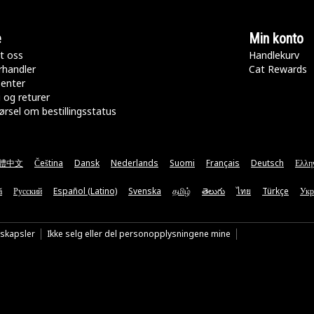
e
Min konto
t oss
Handlekurv
rhandler
Cat Rewards
senter
 og returer
rsel om bestillingsstatus
體中文
Čeština
Dansk
Nederlands
Suomi
Français
Deutsch
Ελλη
ă
Русский
Español (Latino)
Svenska
தமிழ்
తెలుగు
ไทย
Türkçe
Укр
nskapsler
Ikke selg eller del personopplysningene mine