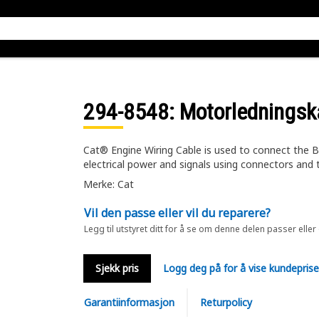
294-8548
: Motorledningsk
Cat® Engine Wiring Cable is used to connect the B
electrical power and signals using connectors and 
Merke: Cat
Vil den passe eller vil du reparere?
Legg til utstyret ditt for å se om denne delen passer eller
Sjekk pris
Logg deg på for å vise kundepris
Garantiinformasjon
Returpolicy