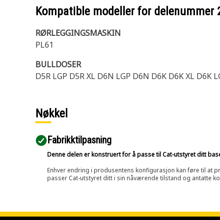
Kompatible modeller for delenummer
RØRLEGGINGSMASKIN
PL61
BULLDOSER
D5R LGP D5R XL D6N LGP D6N D6K D6K XL D6K 
Nøkkel
Fabrikktilpasning
Denne delen er konstruert for å passe til Cat-utstyret ditt ba
Enhver endring i produsentens konfigurasjon kan føre til at pr
passer Cat-utstyret ditt i sin nåværende tilstand og antatte k