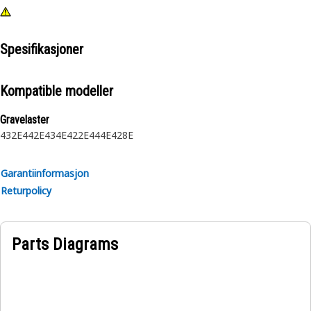
Spesifikasjoner
Kompatible modeller
Gravelaster
432E
442E
434E
422E
444E
428E
Garantiinformasjon
Returpolicy
Parts Diagrams