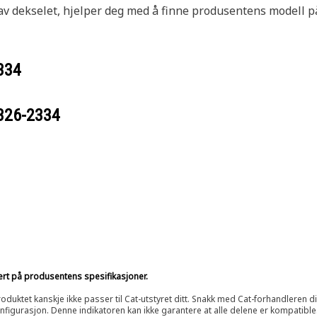
av dekselet, hjelper deg med å finne produsentens modell på
334
326-2334
sert på produsentens spesifikasjoner.
oduktet kanskje ikke passer til Cat-utstyret ditt. Snakk med Cat-forhandleren d
onfigurasjon. Denne indikatoren kan ikke garantere at alle delene er kompatible