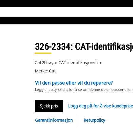
326-2334
: CAT-identifikas
Cat® høyre CAT identifikasjonsfilm
Merke: Cat
Vil den passe eller vil du reparere?
Legg til utstyret ditt for å se om denne delen passer eller
Sjekk pris
Logg deg på for å vise kundepris
Garantiinformasjon
Returpolicy