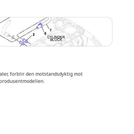
ialer, forblir den motstandsdyktig mot
v produsentmodellen.