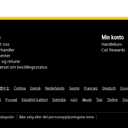
e
Min konto
t oss
Handlekurv
rhandler
Cat Rewards
senter
 og returer
rsel om bestillingsstatus
體中文
Čeština
Dansk
Nederlands
Suomi
Français
Deutsch
Ελλη
ă
Русский
Español (Latino)
Svenska
தமிழ்
తెలుగు
ไทย
Türkçe
Укр
nskapsler
Ikke selg eller del personopplysningene mine