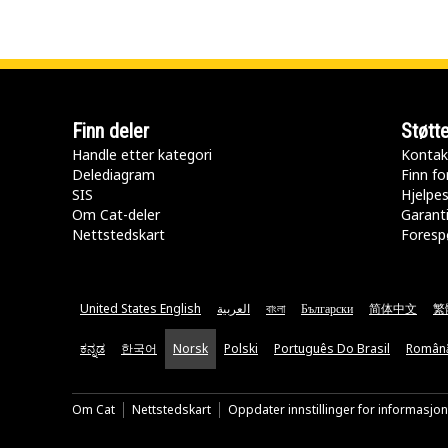
Finn deler
Støtt
Handle etter kategori
Kontak
Delediagram
Finn fo
SIS
Hjelpe
Om Cat-deler
Garanti
Nettstedskart
Forespø
United States English
العربية
বাংলা
Български
简体中文
繁
ಕನ್ನಡ
한국어
Norsk
Polski
Português Do Brasil
Român
Om Cat
Nettstedskart
Oppdater innstillinger for informasjo