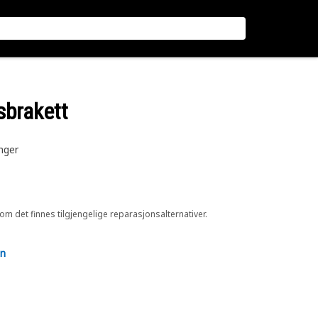
sbrakett
nger
 om det finnes tilgjengelige reparasjonsalternativer.
en