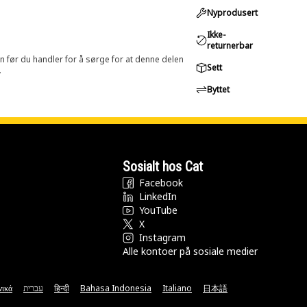
Nyprodusert
Ikke-
returnerbar
in før du handler for å sørge for at denne delen
Sett
.
Byttet
Sosialt hos Cat
Facebook
LinkedIn
YouTube
X
Instagram
Alle kontoer på sosiale medier
νικά
עברית
हिन्दी
Bahasa Indonesia
Italiano
日本語