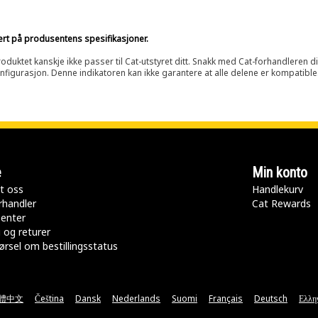
sert på produsentens spesifikasjoner.
oduktet kanskje ikke passer til Cat-utstyret ditt. Snakk med Cat-forhandleren d
onfigurasjon. Denne indikatoren kan ikke garantere at alle delene er kompatible
e
Min konto
t oss
Handlekurv
rhandler
Cat Rewards
senter
 og returer
rsel om bestillingsstatus
體中文
Čeština
Dansk
Nederlands
Suomi
Français
Deutsch
Ελλη