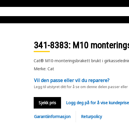
341-8383
: M10 montering
Cat® M10-monteringsbrakett brukt i girkasseledni
Merke: Cat
Vil den passe eller vil du reparere?
Legg til utstyret ditt for å se om denne delen passer eller
Sjekk pris
Logg deg på for å vise kundepris
Garantiinformasjon
Returpolicy