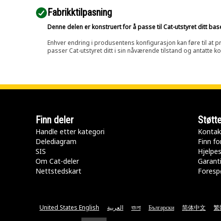
Fabrikktilpasning
Denne delen er konstruert for å passe til Cat-utstyret ditt ba
Enhver endring i produsentens konfigurasjon kan føre til at pr
passer Cat-utstyret ditt i sin nåværende tilstand og antatte k
Finn deler
Støtt
Handle etter kategori
Kontak
Delediagram
Finn fo
SIS
Hjelpe
Om Cat-deler
Garanti
Nettstedskart
Forespø
United States English
العربية
বাংলা
Български
简体中文
繁