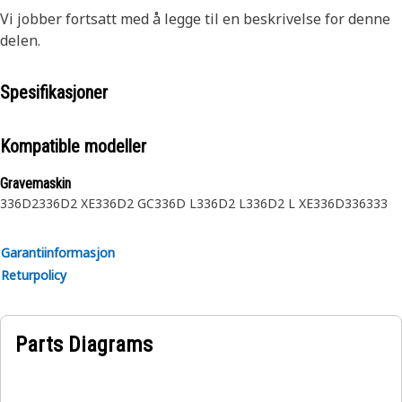
Vi jobber fortsatt med å legge til en beskrivelse for denne
delen.
Spesifikasjoner
Kompatible modeller
Gravemaskin
336D2
336D2 XE
336D2 GC
336D L
336D2 L
336D2 L XE
336D
336
333
Garantiinformasjon
Returpolicy
Parts Diagrams