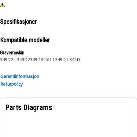
Spesifikasjoner
Kompatible modeller
Gravemaskin
349D2 L
349D2
349D
345D L
349D L
345D
Garantiinformasjon
Returpolicy
Parts Diagrams