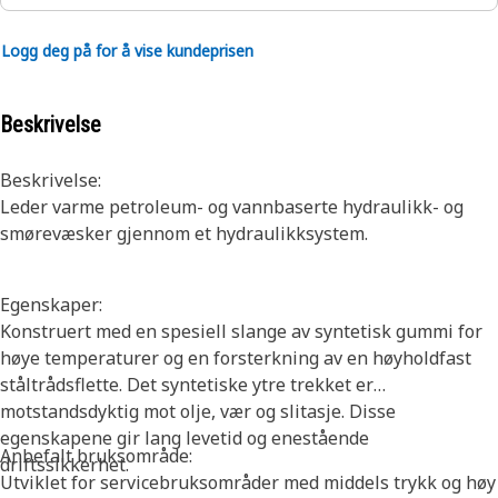
Logg deg på for å vise kundeprisen
Beskrivelse
Beskrivelse:
Leder varme petroleum- og vannbaserte hydraulikk- og
smørevæsker gjennom et hydraulikksystem.
Egenskaper:
Konstruert med en spesiell slange av syntetisk gummi for
høye temperaturer og en forsterkning av en høyholdfast
ståltrådsflette. Det syntetiske ytre trekket er
motstandsdyktig mot olje, vær og slitasje. Disse
egenskapene gir lang levetid og enestående
Anbefalt bruksområde:
driftssikkerhet.
Utviklet for servicebruksområder med middels trykk og høy