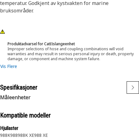
temperatur. Godkjent av kystvakten for marine
bruksområder.
Produktadvarsel for CatΠslangeenhet
Improper selections of hose and coupling combinations will void
warranties and may result in serious personal injury or death, property
damage, or component and machine system failure.
Vis Flere
Spesifikasjoner
Måleenheter
Kompatible modeller
Hjullaster
988K
988
988K XE
988 XE