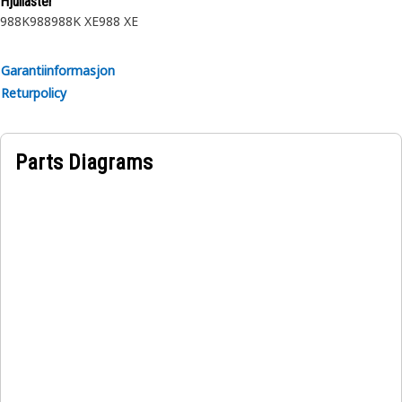
Hjullaster
988K
988
988K XE
988 XE
Garantiinformasjon
Returpolicy
Parts Diagrams