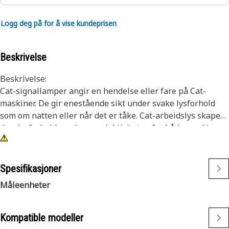
Logg deg på for å vise kundeprisen
Beskrivelse
Beskrivelse:
Cat-signallamper angir en hendelse eller fare på Cat-
maskiner. De gir enestående sikt under svake lysforhold
som om natten eller når det er tåke. Cat-arbeidslys skaper
dagslysforhold og øker produktiviteten for både maskiner
og førere.
Egenskaper:
Spesifikasjoner
• ECE-godkjent
Måleenheter
• Kjørelysfunksjon
• Konform belagt elektronikk for fukt- og
vibrasjonsmotstand
Kompatible modeller
• 122 doble blink per minutt