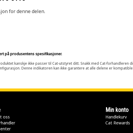
sjon for denne delen.
sert på produsentens spesifikasjoner.
oduktet kanskje ikke passer til Cat-utstyret ditt. Snakk med Cat-forhandleren d
onfigurasjon. Denne indikatoren kan ikke garantere at alle delene er kompatible
e
Min konto
t oss
Handlekurv
rhandler
Cat Rewards
senter