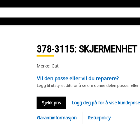
378-3115
: SKJERMENHET
Merke: Cat
Vil den passe eller vil du reparere?
Legg til utstyret ditt for å se om denne delen passer eller
Sjekk pris
Logg deg på for å vise kundepris
Garantiinformasjon
Returpolicy