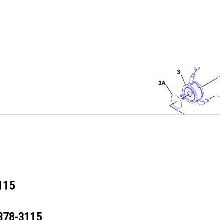
115
378-3115