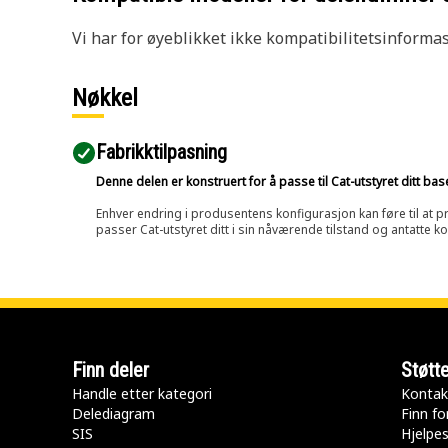
Vi har for øyeblikket ikke kompatibilitetsinforma
Nøkkel
Fabrikktilpasning
Denne delen er konstruert for å passe til Cat-utstyret ditt ba
Enhver endring i produsentens konfigurasjon kan føre til at pr
passer Cat-utstyret ditt i sin nåværende tilstand og antatte k
Finn deler
Støtt
Handle etter kategori
Kontak
Delediagram
Finn fo
SIS
Hjelpe