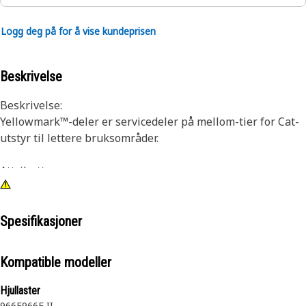
Logg deg på for å vise kundeprisen
Beskrivelse
Beskrivelse:
Yellowmark™-deler er servicedeler på mellom-tier for Cat-
utstyr til lettere bruksområder.
Attributter:
Yellowmark™-deler har samme form, tilpasning og
funksjon som premium Cat-deler.
Yellowmark™-deler har også sin egen garantierklæring.
Spesifikasjoner
Anbefalt bruksområde:
Kompatible modeller
Lettere bruksområder
Hjullaster
Mer informasjon om Yellowmark
966F
966F II