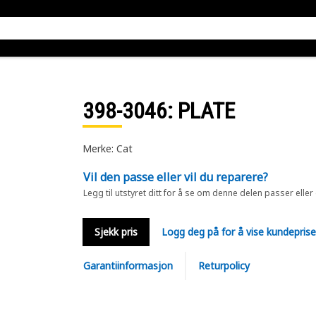
398-3046
: PLATE
Merke: Cat
Vil den passe eller vil du reparere?
Legg til utstyret ditt for å se om denne delen passer eller
Sjekk pris
Logg deg på for å vise kundepris
Garantiinformasjon
Returpolicy