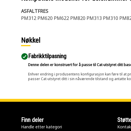
ASFALTFRES
PM312 PM620 PM622 PM820 PM313 PM310 PM8
Nøkkel
Fabrikktilpasning
Denne delen er konstruert for å passe til Cat-utstyret ditt ba
Enhver endring i produsentens konfigurasjon kan føre til at pr
passer Cat-utstyret ditt i sin nåværende tilstand og antatte k
Finn deler
Støtt
Handle etter kategori
Kontak