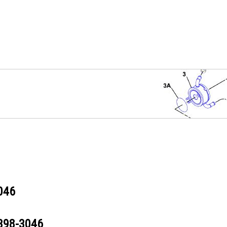
046
398-3046