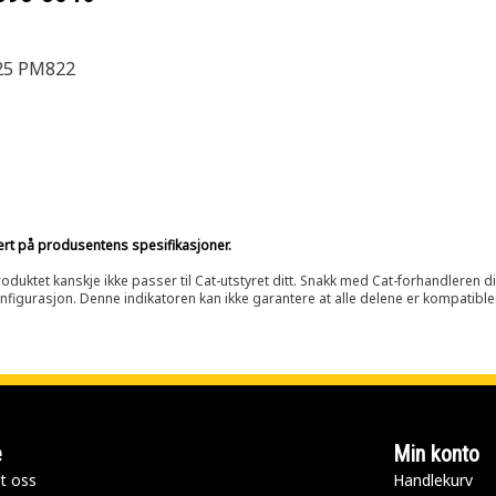
25 PM822
sert på produsentens spesifikasjoner.
oduktet kanskje ikke passer til Cat-utstyret ditt. Snakk med Cat-forhandleren d
onfigurasjon. Denne indikatoren kan ikke garantere at alle delene er kompatible
e
Min konto
t oss
Handlekurv