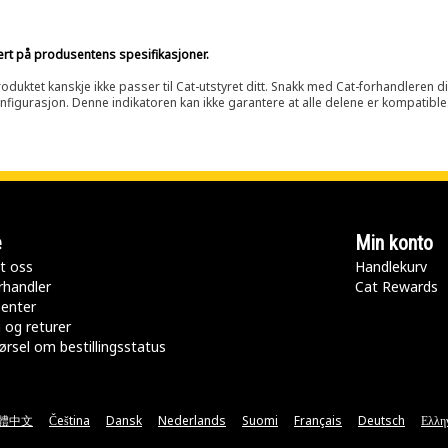
sert på produsentens spesifikasjoner.
oduktet kanskje ikke passer til Cat-utstyret ditt. Snakk med Cat-forhandleren d
onfigurasjon. Denne indikatoren kan ikke garantere at alle delene er kompatible
e
Min konto
t oss
Handlekurv
rhandler
Cat Rewards
senter
 og returer
rsel om bestillingsstatus
體中文
Čeština
Dansk
Nederlands
Suomi
Français
Deutsch
Ελλη