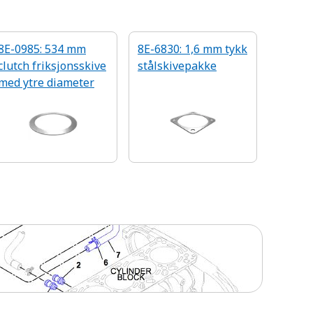
8E-0985: 534 mm
8E-6830: 1,6 mm tykk
clutch friksjonsskive
stålskivepakke
med ytre diameter