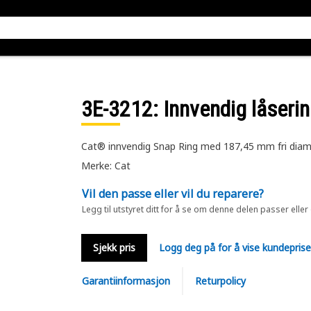
3E-3212
: Innvendig låseri
Cat® innvendig Snap Ring med 187,45 mm fri diam
Merke: Cat
Vil den passe eller vil du reparere?
Legg til utstyret ditt for å se om denne delen passer eller
Sjekk pris
Logg deg på for å vise kundepris
Garantiinformasjon
Returpolicy