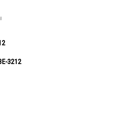
l
12
3E-3212