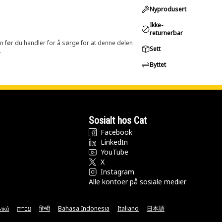
Nyprodusert
Ikke-
returnerbar
in før du handler for å sørge for at denne delen
Sett
.
Byttet
Sosialt hos Cat
Facebook
LinkedIn
YouTube
X
Instagram
Alle kontoer på sosiale medier
νικά
עברית
हिन्दी
Bahasa Indonesia
Italiano
日本語