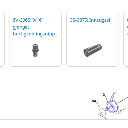
6V-3965: 9/16"
3S-3875: Innsugssil
gjenget
hurtigkoblingsnippe
l