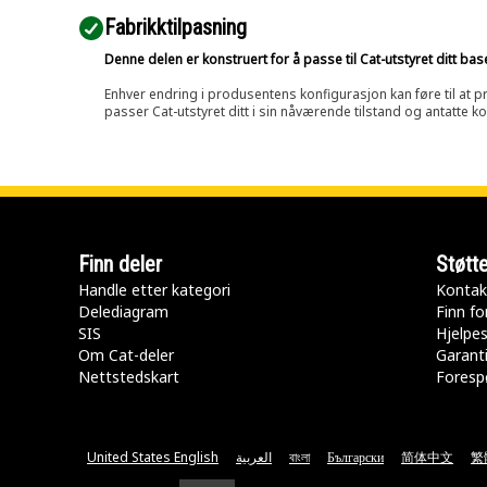
Fabrikktilpasning
Denne delen er konstruert for å passe til Cat-utstyret ditt ba
Enhver endring i produsentens konfigurasjon kan føre til at pr
passer Cat-utstyret ditt i sin nåværende tilstand og antatte k
Finn deler
Støtt
Handle etter kategori
Kontak
Delediagram
Finn fo
SIS
Hjelpe
Om Cat-deler
Garanti
Nettstedskart
Forespø
United States English
العربية
বাংলা
Български
简体中文
繁