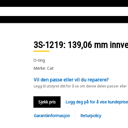
3S-1219
: 139,06 mm innve
O-ring
Merke: Cat
Vil den passe eller vil du reparere?
Legg til utstyret ditt for å se om denne delen passer eller
Sjekk pris
Logg deg på for å vise kundepris
Garantiinformasjon
Returpolicy