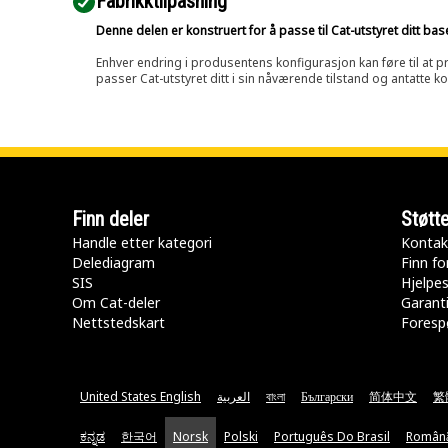
Fabrikktilpasning
Denne delen er konstruert for å passe til Cat-utstyret ditt ba
Enhver endring i produsentens konfigurasjon kan føre til at pr
passer Cat-utstyret ditt i sin nåværende tilstand og antatte k
Finn deler
Støtt
Handle etter kategori
Kontak
Delediagram
Finn fo
SIS
Hjelpe
Om Cat-deler
Garanti
Nettstedskart
Forespø
United States English
العربية
বাংলা
Български
简体中文
繁
ಕನ್ನಡ
한국어
Norsk
Polski
Português Do Brasil
Român