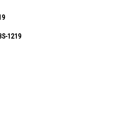
19
3S-1219