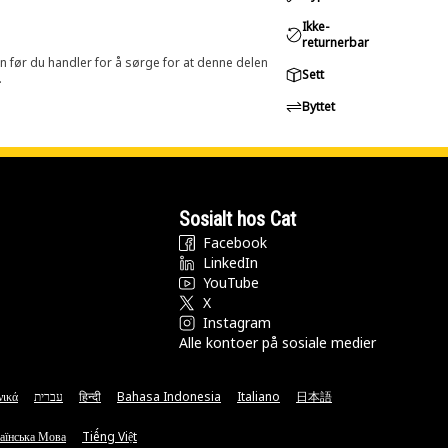
Ikke-
returnerbar
in før du handler for å sørge for at denne delen
Sett
.
Byttet
Sosialt hos Cat
Facebook
LinkedIn
YouTube
X
Instagram
Alle kontoer på sosiale medier
νικά
עברית
हिन्दी
Bahasa Indonesia
Italiano
日本語
аїнська Мова
Tiếng Việt