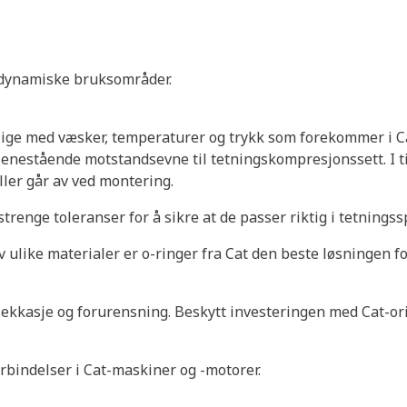
e dynamiske bruksområder.
nlige med væsker, temperaturer og trykk som forekommer i C
r enestående motstandsevne til tetningskompresjonssett. I ti
ller går av ved montering.
 strenge toleranser for å sikre at de passer riktig i tetnin
 ulike materialer er o-ringer fra Cat den beste løsningen for
ekkasje og forurensning. Beskytt investeringen med Cat-ori
rbindelser i Cat-maskiner og -motorer.