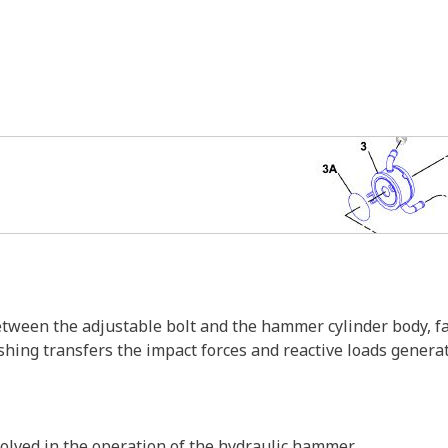
ween the adjustable bolt and the hammer cylinder body, fac
hing transfers the impact forces and reactive loads gener
nvolved in the operation of the hydraulic hammer