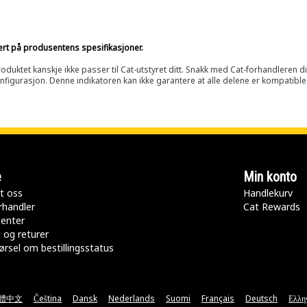
sert på produsentens spesifikasjoner.
oduktet kanskje ikke passer til Cat-utstyret ditt. Snakk med Cat-forhandleren d
onfigurasjon. Denne indikatoren kan ikke garantere at alle delene er kompatible
e
Min konto
t oss
Handlekurv
rhandler
Cat Rewards
senter
 og returer
rsel om bestillingsstatus
體中文
Čeština
Dansk
Nederlands
Suomi
Français
Deutsch
Ελλη