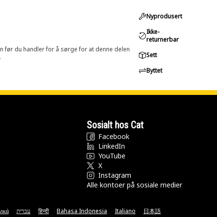
Nyprodusert
Ikke-
returnerbar
in før du handler for å sørge for at denne delen
Sett
.
Byttet
Sosialt hos Cat
Facebook
LinkedIn
YouTube
X
Instagram
Alle kontoer på sosiale medier
νικά
עברית
हिन्दी
Bahasa Indonesia
Italiano
日本語