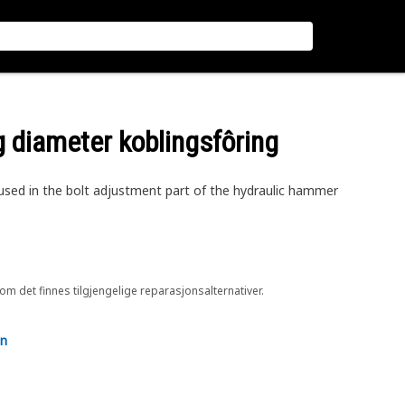
 diameter koblingsfôring
ed in the bolt adjustment part of the hydraulic hammer
 om det finnes tilgjengelige reparasjonsalternativer.
en