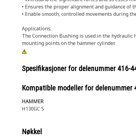
• Ensures the proper alignment and guidance of th
• Enable smooth, controlled movements during th
Applications:
The Connection Bushing is used in the hydraulic ha
mounting points on the hammer cylinder.
Spesifikasjoner for delenummer
416-4
Kompatible modeller for delenummer
HAMMER
H130GC S
Nøkkel