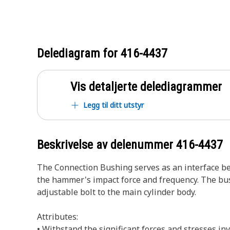
Delediagram for
416-4437
Vis detaljerte delediagrammer
Legg til ditt utstyr
Beskrivelse av delenummer
416-4437
The Connection Bushing serves as an interface bet
the hammer's impact force and frequency. The bus
adjustable bolt to the main cylinder body.
Attributes:
• Withstand the significant forces and stresses i