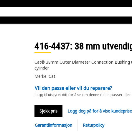
416-4437
: 38 mm utvendig
Cat® 38mm Outer Diameter Connection Bushing us
cylinder
Merke: Cat
Vil den passe eller vil du reparere?
Legg til utstyret ditt for å se om denne delen passer eller
Sjekk pris
Logg deg på for å vise kundepris
Garantiinformasjon
Returpolicy