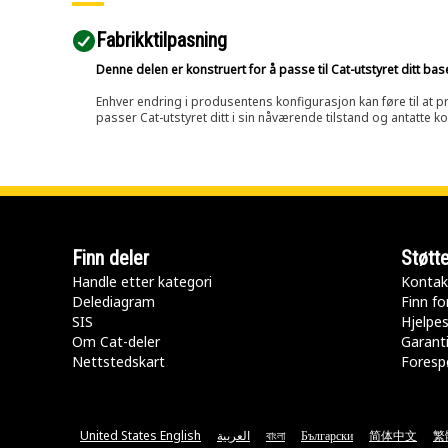
Fabrikktilpasning
Denne delen er konstruert for å passe til Cat-utstyret ditt ba
Enhver endring i produsentens konfigurasjon kan føre til at pr
passer Cat-utstyret ditt i sin nåværende tilstand og antatte k
Finn deler
Støtt
Handle etter kategori
Kontak
Delediagram
Finn fo
SIS
Hjelpe
Om Cat-deler
Garanti
Nettstedskart
Forespø
United States English
العربية
বাংলা
Български
简体中文
繁