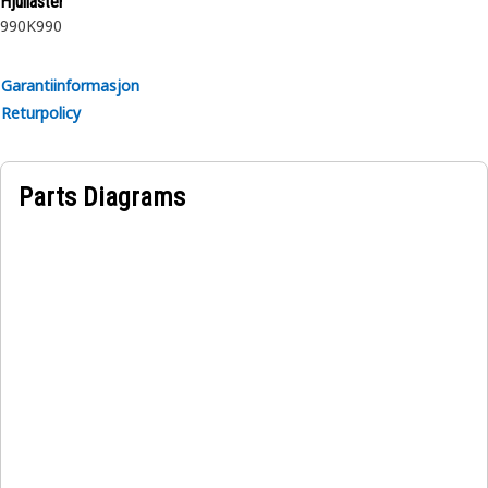
Hjullaster
990K
990
Garantiinformasjon
Returpolicy
Parts Diagrams