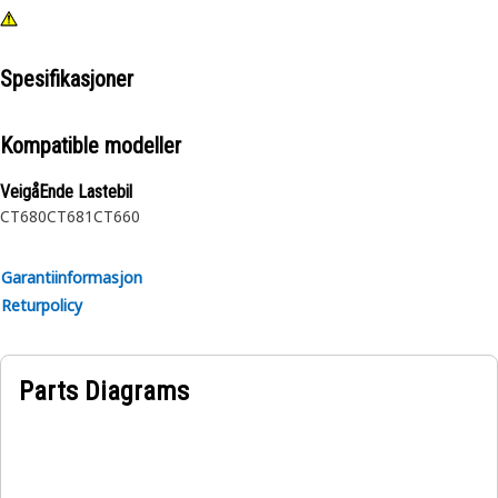
Spesifikasjoner
Kompatible modeller
VeigåEnde Lastebil
CT680
CT681
CT660
Garantiinformasjon
Returpolicy
Parts Diagrams