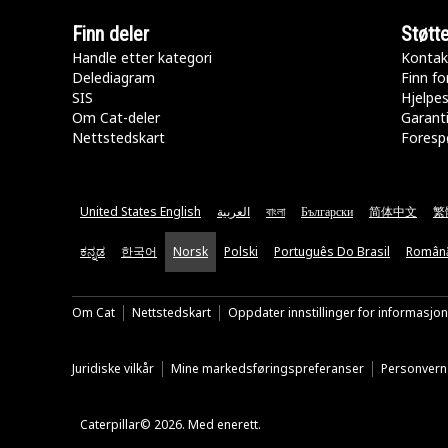
Finn deler
Støtt
Handle etter kategori
Kontak
Delediagram
Finn fo
SIS
Hjelpe
Om Cat-deler
Garanti
Nettstedskart
Forespø
United States English
العربية
বাংলা
Български
简体中文
繁
ಕನ್ನಡ
한국어
Norsk
Polski
Português Do Brasil
Român
Om Cat
Nettstedskart
Oppdater innstillinger for informasjo
Juridiske vilkår
Mine markedsføringspreferanser
Personvern
Caterpillar© 2026. Med enerett.