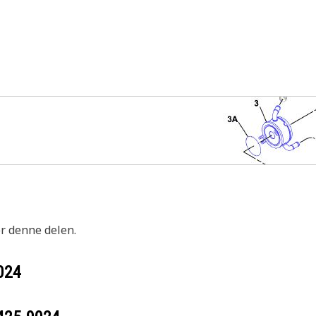
or denne delen.
024