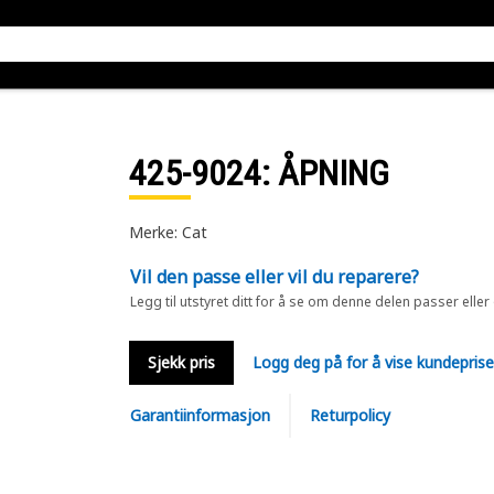
425-9024
: ÅPNING
Merke: Cat
Vil den passe eller vil du reparere?
Legg til utstyret ditt for å se om denne delen passer eller
Sjekk pris
Logg deg på for å vise kundepris
Garantiinformasjon
Returpolicy