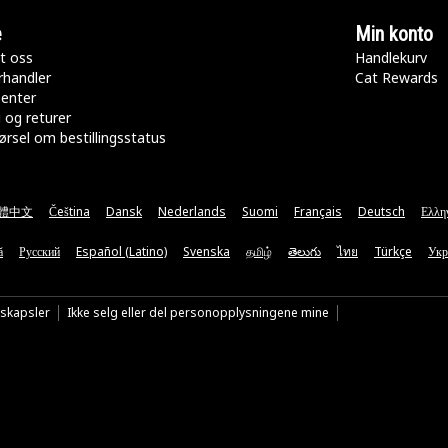
e
Min konto
t oss
Handlekurv
rhandler
Cat Rewards
senter
 og returer
rsel om bestillingsstatus
體中文
Čeština
Dansk
Nederlands
Suomi
Français
Deutsch
Ελλη
ă
Русский
Español (Latino)
Svenska
தமிழ்
తెలుగు
ไทย
Türkçe
Укр
nskapsler
Ikke selg eller del personopplysningene mine