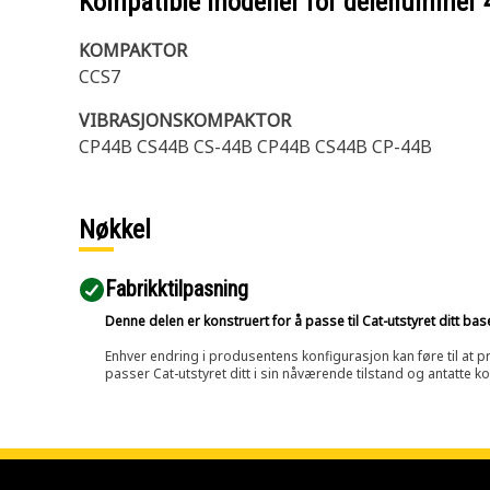
Kompatible modeller for delenummer
KOMPAKTOR
CCS7
VIBRASJONSKOMPAKTOR
CP44B CS44B CS-44B CP44B CS44B CP-44B
Nøkkel
Fabrikktilpasning
Denne delen er konstruert for å passe til Cat-utstyret ditt ba
Enhver endring i produsentens konfigurasjon kan føre til at pr
passer Cat-utstyret ditt i sin nåværende tilstand og antatte k