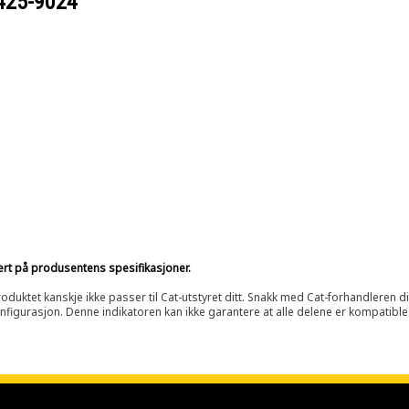
425-9024
sert på produsentens spesifikasjoner.
oduktet kanskje ikke passer til Cat-utstyret ditt. Snakk med Cat-forhandleren d
onfigurasjon. Denne indikatoren kan ikke garantere at alle delene er kompatible