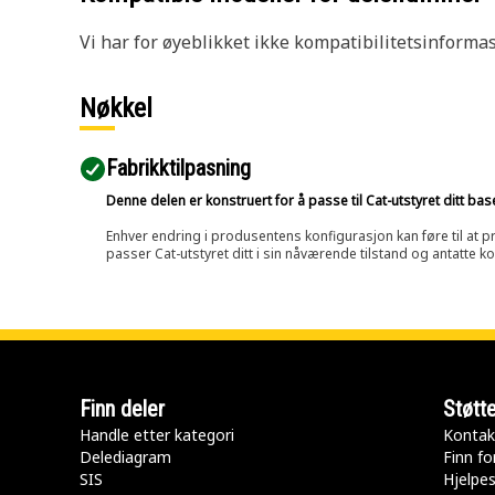
Vi har for øyeblikket ikke kompatibilitetsinforma
Nøkkel
Fabrikktilpasning
Denne delen er konstruert for å passe til Cat-utstyret ditt ba
Enhver endring i produsentens konfigurasjon kan føre til at pr
passer Cat-utstyret ditt i sin nåværende tilstand og antatte k
Finn deler
Støtt
Handle etter kategori
Kontak
Delediagram
Finn fo
SIS
Hjelpe