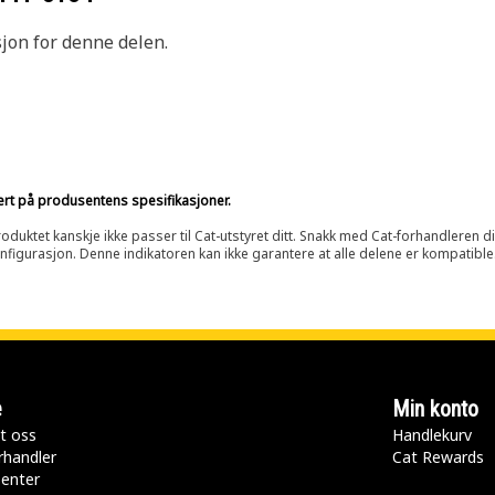
sjon for denne delen.
sert på produsentens spesifikasjoner.
oduktet kanskje ikke passer til Cat-utstyret ditt. Snakk med Cat-forhandleren d
onfigurasjon. Denne indikatoren kan ikke garantere at alle delene er kompatible
e
Min konto
t oss
Handlekurv
rhandler
Cat Rewards
senter