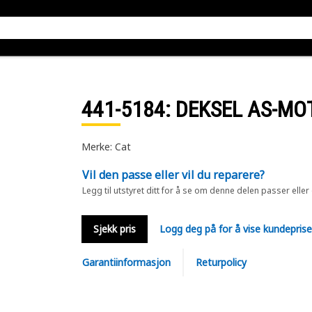
441-5184
: DEKSEL AS-MO
Merke: Cat
Vil den passe eller vil du reparere?
Legg til utstyret ditt for å se om denne delen passer eller
Sjekk pris
Logg deg på for å vise kundepris
Garantiinformasjon
Returpolicy