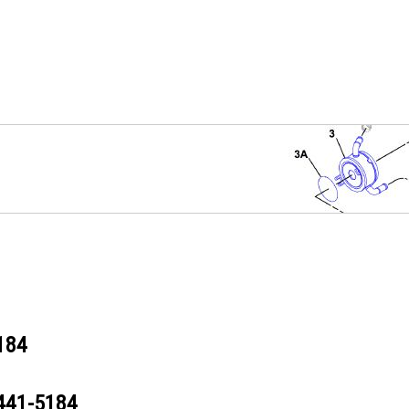
184
441-5184