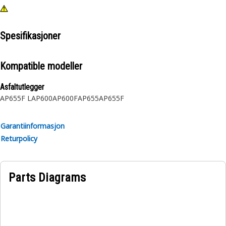
Spesifikasjoner
Kompatible modeller
Asfaltutlegger
AP655F L
AP600
AP600F
AP655
AP655F
Garantiinformasjon
Returpolicy
Parts Diagrams