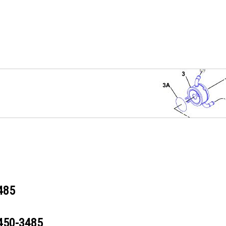
485
450-3485