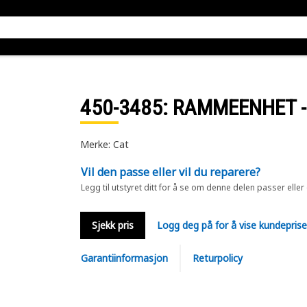
450-3485
: RAMMEENHET -
Merke: Cat
Vil den passe eller vil du reparere?
Legg til utstyret ditt for å se om denne delen passer eller
Sjekk pris
Logg deg på for å vise kundepris
Garantiinformasjon
Returpolicy