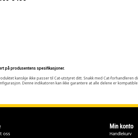
sert på produsentens spesifikasjoner.
oduktet kanskje ikke passer til Cat-utstyret ditt. Snakk med Cat-forhandleren d
onfigurasjon. Denne indikatoren kan ikke garantere at alle delene er kompatible
e
Min konto
t oss
Handlekurv