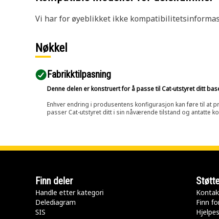
Vi har for øyeblikket ikke kompatibilitetsinforma
Nøkkel
Fabrikktilpasning
Denne delen er konstruert for å passe til Cat-utstyret ditt ba
Enhver endring i produsentens konfigurasjon kan føre til at pr
passer Cat-utstyret ditt i sin nåværende tilstand og antatte k
Finn deler
Støtt
Handle etter kategori
Kontak
Delediagram
Finn fo
SIS
Hjelpe