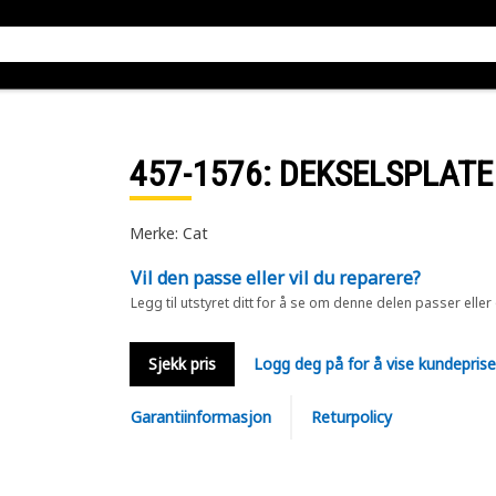
457-1576
: DEKSELSPLATE
Merke: Cat
Vil den passe eller vil du reparere?
Legg til utstyret ditt for å se om denne delen passer eller
Sjekk pris
Logg deg på for å vise kundepris
Garantiinformasjon
Returpolicy