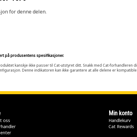
sjon for denne delen.
sert på produsentens spesifikasjoner.
oduktet kanskje ikke passer til Cat-utstyret ditt. Snakk med Cat-forhandleren d
onfigurasjon. Denne indikatoren kan ikke garantere at alle delene er kompatible
e
Min konto
t oss
Handlekurv
rhandler
Cat Rewards
senter