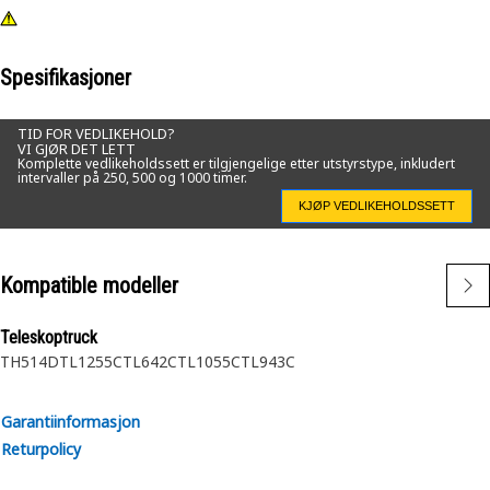
Spesifikasjoner
TID FOR VEDLIKEHOLD?
VI GJØR DET LETT
Komplette vedlikeholdssett er tilgjengelige etter utstyrstype, inkludert
intervaller på 250, 500 og 1000 timer.
KJØP VEDLIKEHOLDSSETT
Kompatible modeller
Teleskoptruck
TH514D
TL1255C
TL642C
TL1055C
TL943C
Garantiinformasjon
Returpolicy