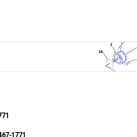
771
467-1771