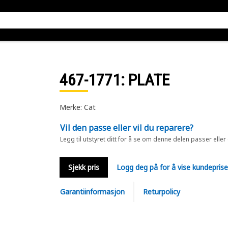
467-1771
: PLATE
Merke: Cat
Vil den passe eller vil du reparere?
Legg til utstyret ditt for å se om denne delen passer eller
Sjekk pris
Logg deg på for å vise kundepris
Garantiinformasjon
Returpolicy