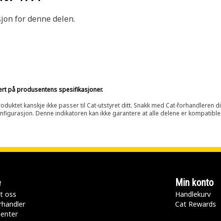
sjon for denne delen.
sert på produsentens spesifikasjoner.
oduktet kanskje ikke passer til Cat-utstyret ditt. Snakk med Cat-forhandleren d
onfigurasjon. Denne indikatoren kan ikke garantere at alle delene er kompatible
e
Min konto
t oss
Handlekurv
rhandler
Cat Rewards
senter