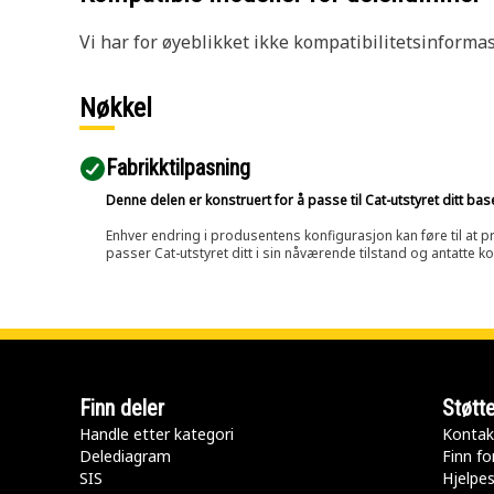
Vi har for øyeblikket ikke kompatibilitetsinforma
Nøkkel
Fabrikktilpasning
Denne delen er konstruert for å passe til Cat-utstyret ditt ba
Enhver endring i produsentens konfigurasjon kan føre til at pr
passer Cat-utstyret ditt i sin nåværende tilstand og antatte k
Finn deler
Støtt
Handle etter kategori
Kontak
Delediagram
Finn fo
SIS
Hjelpe