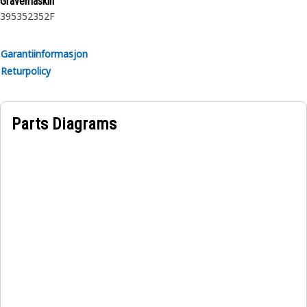
Gravemaskin
395
352
352F
Garantiinformasjon
Returpolicy
Parts Diagrams