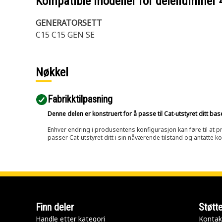
Kompatible modeller for delenummer
GENERATORSETT
C15 C15 GEN SE
Nøkkel
Fabrikktilpasning
Denne delen er konstruert for å passe til Cat-utstyret ditt ba
Enhver endring i produsentens konfigurasjon kan føre til at pr
passer Cat-utstyret ditt i sin nåværende tilstand og antatte k
Finn deler
Støtt
Handle etter kategori
Kontak