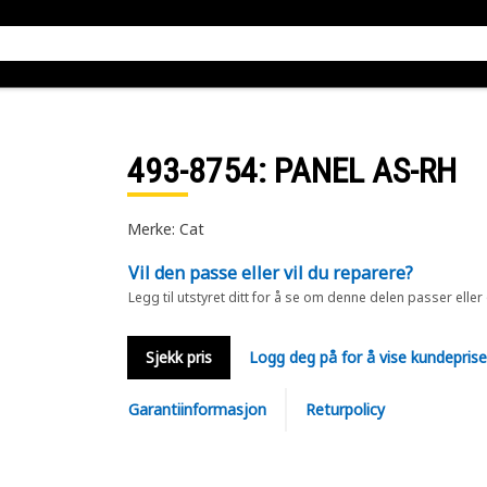
493-8754
: PANEL AS-RH
Merke: Cat
Vil den passe eller vil du reparere?
Legg til utstyret ditt for å se om denne delen passer eller
Sjekk pris
Logg deg på for å vise kundepris
Garantiinformasjon
Returpolicy