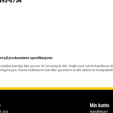
493-8754
sert på produsentens spesifikasjoner.
oduktet kanskje ikke passer til Cat-utstyret ditt. Snakk med Cat-forhandleren d
onfigurasjon. Denne indikatoren kan ikke garantere at alle delene er kompatible
e
Min konto
t oss
Handlekurv