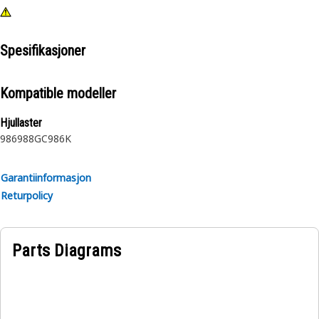
Spesifikasjoner
Kompatible modeller
Hjullaster
986
988GC
986K
Garantiinformasjon
Returpolicy
Parts Diagrams