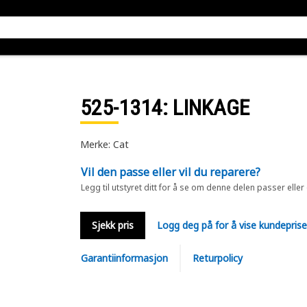
525-1314
: LINKAGE
Merke: Cat
Vil den passe eller vil du reparere?
Legg til utstyret ditt for å se om denne delen passer eller
Sjekk pris
Logg deg på for å vise kundepris
Garantiinformasjon
Returpolicy