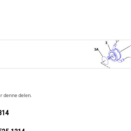
or denne delen.
314