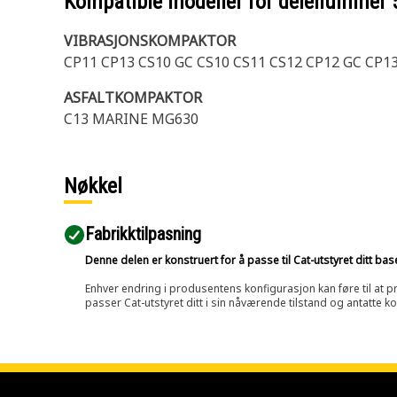
Kompatible modeller for delenummer
VIBRASJONSKOMPAKTOR
CP11 CP13 CS10 GC CS10 CS11 CS12 CP12 GC CP13
ASFALTKOMPAKTOR
C13 MARINE MG630
Nøkkel
Fabrikktilpasning
Denne delen er konstruert for å passe til Cat-utstyret ditt ba
Enhver endring i produsentens konfigurasjon kan føre til at pr
passer Cat-utstyret ditt i sin nåværende tilstand og antatte k