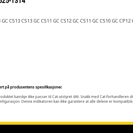
525-1314
 GC CS13 CS13 GC CS11 GC CS12 GC CS11 GC CS10 GC CP12
sert på produsentens spesifikasjoner.
oduktet kanskje ikke passer til Cat-utstyret ditt. Snakk med Cat-forhandleren d
onfigurasjon. Denne indikatoren kan ikke garantere at alle delene er kompatible