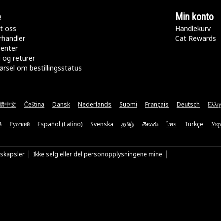
e
Min konto
t oss
Handlekurv
rhandler
Cat Rewards
senter
 og returer
rsel om bestillingsstatus
體中文
Čeština
Dansk
Nederlands
Suomi
Français
Deutsch
Ελλη
ă
Русский
Español (Latino)
Svenska
தமிழ்
తెలుగు
ไทย
Türkçe
Укр
nskapsler
Ikke selg eller del personopplysningene mine