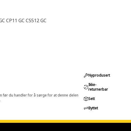
 GC CP11 GC CS512 GC
Nyprodusert
Ikke-
returnerbar
in før du handler for å sørge for at denne delen
Sett
.
Byttet