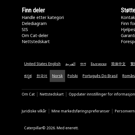
Finn deler
Støtt
Handle etter kategori
Kontak
Delediagram
Finn fo
SIS
Hjelpe
Om Cat-deler
Garanti
Nettstedskart
Forespø
United States English
العربية
বাংলা
Български
简体中文
繁
ಕನ್ನಡ
한국어
Norsk
Polski
Português Do Brasil
Român
Om Cat
Nettstedskart
Oppdater innstillinger for informasjo
Juridiske vilkår
Mine markedsføringspreferanser
Personvern
Caterpillar© 2026. Med enerett.