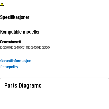
Spesifikasjoner
Kompatible modeller
Generatorsett
DG500
DG400
C18
DG450
DG350
Garantiinformasjon
Returpolicy
Parts Diagrams