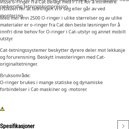
visse o-ringer fra Cat belagt med PTFE for å minimere
nødvendig tetningskompresjon.
risikoen for at tetningen vrir seg eller går av ved
montering.
Med mer enn 2500 O-ringer i ulike størrelser og av ulike
materialer er o-ringer fra Cat den beste løsningen for å
innfri dine behov for O-ringer i Cat-utstyr og annet mobilt
utstyr.
Cat-tetningssystemer beskytter dyrere deler mot lekkasje
og forurensning. Beskytt investeringen med Cat-
originaltetninger.
Bruksområde:
O-ringer brukes i mange statiske og dynamiske
forbindelser i Cat-maskiner og -motorer.
Spesifikasjoner