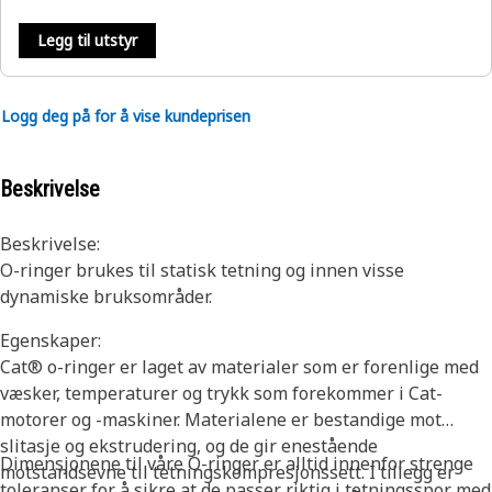
Legg til utstyr
Logg deg på for å vise kundeprisen
Beskrivelse
Beskrivelse:
O-ringer brukes til statisk tetning og innen visse
dynamiske bruksområder.
Egenskaper:
Cat® o-ringer er laget av materialer som er forenlige med
væsker, temperaturer og trykk som forekommer i Cat-
motorer og -maskiner. Materialene er bestandige mot
slitasje og ekstrudering, og de gir enestående
Dimensjonene til våre O-ringer er alltid innenfor strenge
motstandsevne til tetningskompresjonssett. I tillegg er
toleranser for å sikre at de passer riktig i tetningsspor med