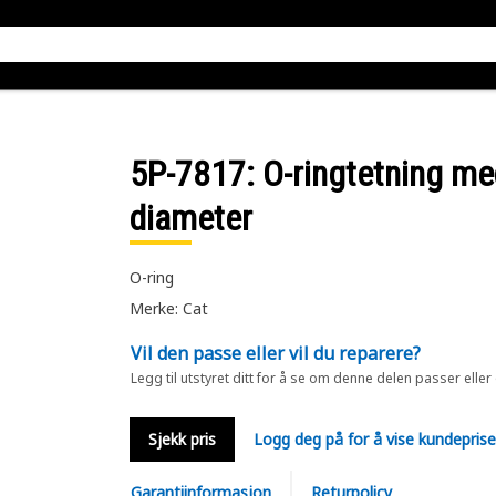
5P-7817
: O-ringtetning m
diameter
O-ring
Merke: Cat
Vil den passe eller vil du reparere?
Legg til utstyret ditt for å se om denne delen passer eller
Sjekk pris
Logg deg på for å vise kundepris
Garantiinformasjon
Returpolicy