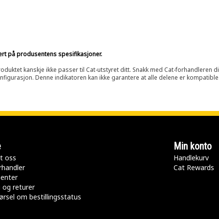
sert på produsentens spesifikasjoner.
oduktet kanskje ikke passer til Cat-utstyret ditt. Snakk med Cat-forhandleren d
onfigurasjon. Denne indikatoren kan ikke garantere at alle delene er kompatible
e
Min konto
t oss
Handlekurv
rhandler
Cat Rewards
senter
 og returer
rsel om bestillingsstatus