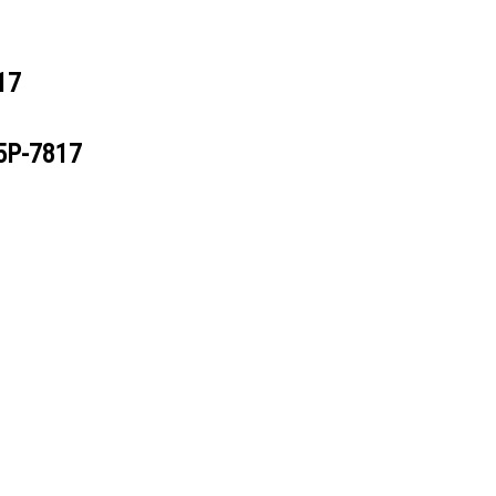
17
5P-7817