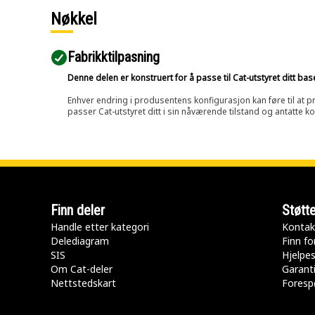
Nøkkel
Fabrikktilpasning
Denne delen er konstruert for å passe til Cat-utstyret ditt ba
Enhver endring i produsentens konfigurasjon kan føre til at pr
passer Cat-utstyret ditt i sin nåværende tilstand og antatte k
Finn deler
Støtt
Handle etter kategori
Kontak
Delediagram
Finn fo
SIS
Hjelpe
Om Cat-deler
Garanti
Nettstedskart
Forespø