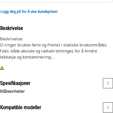
Logg deg på for å vise kundeprisen
Beskrivelse
Beskrivelse:
O-ringer brukes først og fremst i statiske bruksområder,
f.eks. både aksiale og radiale tetninger, for å hindre
lekkasje og kontaminering.
Egenskaper:
Cat® O-ringer er laget av materialer som er forenlige med
væsker, temperaturer og trykk som forekommer i Cat-
Spesifikasjoner
motorer og -maskiner. Materialene tåler slitasje og
Måleenheter
ekstrudering, og de gir enestående motstand mot setninger
i tetningen. Enkelte O-ringer fra Cat er dessuten belagt
med PTFE for å minimere risikoen for at tetningen vrir seg
Kompatible modeller
eller går av ved montering.