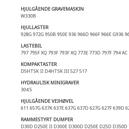
HJULGÅENDE GRAVEMASKIN
W330B
HJULLASTER
928G 972G 950B 950E 936 966D 966F 966E G936 966
LASTEBIL
797 795F XQ 793F 793F XQ 773E 773D 797F 794 A
KOMPAKTASTER
D5HTSK II D4HTSK III 527 517
HYDRAULISK MINIGRAVER
304.5
HJULGÅENDE VEIHØVEL
611 657G 637K 637E 637G 637D 627G 627F 639D 6
RAMMESTYRT DUMPER
D30D D250E II D300E D300D D250E D25D D350D 7