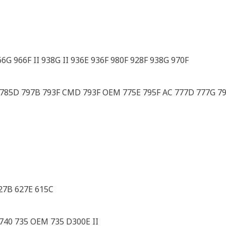
G 966F II 938G II 936E 936F 980F 928F 938G 970F
C 785D 797B 793F CMD 793F OEM 775E 795F AC 777D 777G 79
27B 627E 615C
40 735 OEM 735 D300E II