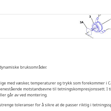
e dynamiske bruksområder.
nlige med væsker, temperaturer og trykk som forekommer i C
r enestående motstandsevne til tetningskompresjonssett. I ti
ller går av ved montering.
 strenge toleranser for å sikre at de passer riktig i tetnin