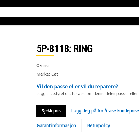
5P-8118
: RING
O-ring
Merke: Cat
Vil den passe eller vil du reparere?
Legg til utstyret ditt for å se om denne delen passer eller
Sjekk pris
Logg deg på for å vise kundepris
Garantiinformasjon
Returpolicy