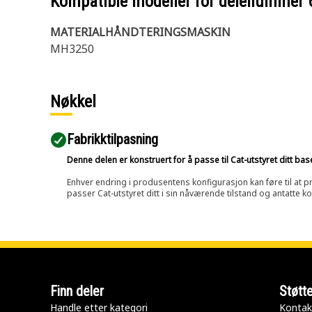
Kompatible modeller for delenummer
MATERIALHÅNDTERINGSMASKIN
MH3250
Nøkkel
Fabrikktilpasning
Denne delen er konstruert for å passe til Cat-utstyret ditt ba
Enhver endring i produsentens konfigurasjon kan føre til at pr
passer Cat-utstyret ditt i sin nåværende tilstand og antatte k
Finn deler
Støtt
Handle etter kategori
Kontak