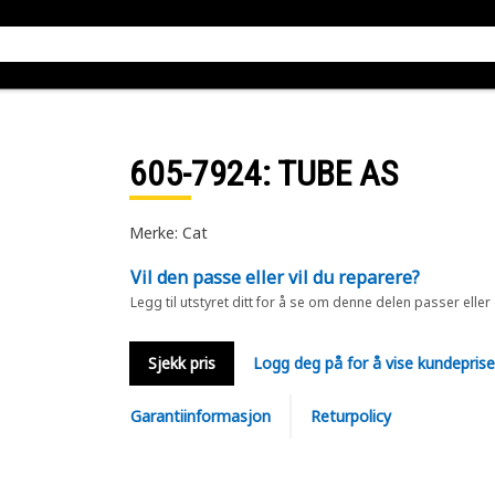
605-7924
: TUBE AS
Merke: Cat
Vil den passe eller vil du reparere?
Legg til utstyret ditt for å se om denne delen passer eller
Sjekk pris
Logg deg på for å vise kundepris
Garantiinformasjon
Returpolicy