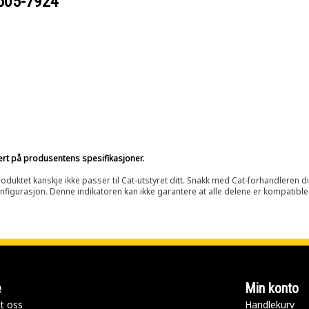
605-7924
sert på produsentens spesifikasjoner.
oduktet kanskje ikke passer til Cat-utstyret ditt. Snakk med Cat-forhandleren d
onfigurasjon. Denne indikatoren kan ikke garantere at alle delene er kompatible
e
Min konto
t oss
Handlekurv