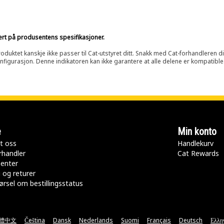
sert på produsentens spesifikasjoner.
oduktet kanskje ikke passer til Cat-utstyret ditt. Snakk med Cat-forhandleren d
onfigurasjon. Denne indikatoren kan ikke garantere at alle delene er kompatible
e
Min konto
t oss
Handlekurv
rhandler
Cat Rewards
senter
 og returer
rsel om bestillingsstatus
體中文
Čeština
Dansk
Nederlands
Suomi
Français
Deutsch
Ελλη