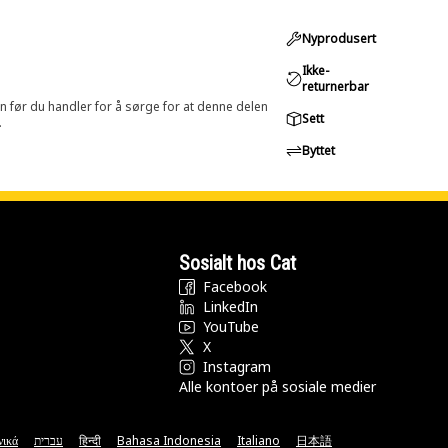
Nyprodusert
Ikke-
returnerbar
in før du handler for å sørge for at denne delen
Sett
.
Byttet
Sosialt hos Cat
Facebook
LinkedIn
YouTube
X
Instagram
Alle kontoer på sosiale medier
νικά
עברית
हिन्दी
Bahasa Indonesia
Italiano
日本語