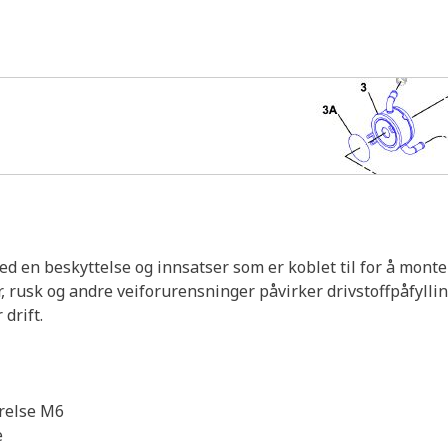
med en beskyttelse og innsatser som er koblet til for å mont
, rusk og andre veiforurensninger påvirker drivstoffpåfyllin
drift.
rrelse M6
e