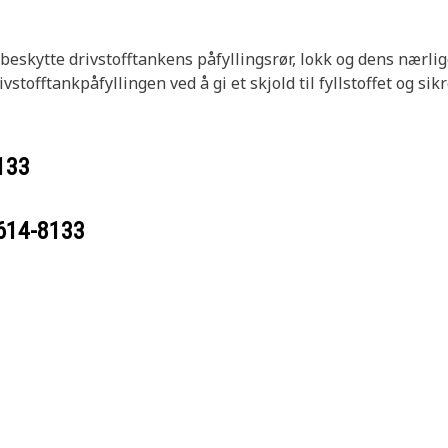
å beskytte drivstofftankens påfyllingsrør, lokk og dens nær
tofftankpåfyllingen ved å gi et skjold til fyllstoffet og sikr
133
614-8133