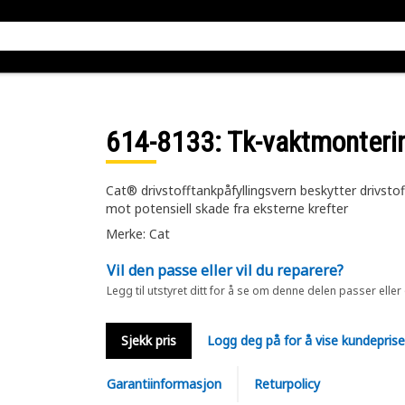
614-8133
: Tk-vaktmonteri
Cat® drivstofftankpåfyllingsvern beskytter drivstof
mot potensiell skade fra eksterne krefter
Merke: Cat
Vil den passe eller vil du reparere?
Legg til utstyret ditt for å se om denne delen passer eller
Sjekk pris
Logg deg på for å vise kundepris
Garantiinformasjon
Returpolicy