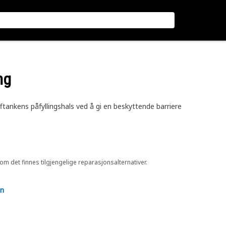
ng
ftankens påfyllingshals ved å gi en beskyttende barriere
 om det finnes tilgjengelige reparasjonsalternativer.
en