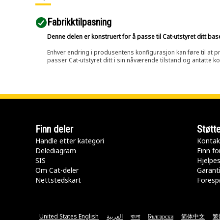
Fabrikktilpasning
Denne delen er konstruert for å passe til Cat-utstyret ditt ba
Enhver endring i produsentens konfigurasjon kan føre til at pr
passer Cat-utstyret ditt i sin nåværende tilstand og antatte k
Finn deler
Støtt
Handle etter kategori
Kontak
Delediagram
Finn fo
SIS
Hjelpe
Om Cat-deler
Garanti
Nettstedskart
Forespø
United States English
العربية
বাংলা
Български
简体中文
繁