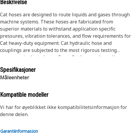
Beskrivelse
Cat hoses are designed to route liquids and gases through
machine systems. These hoses are fabricated from
superior materials to withstand application specific
pressures, vibration tolerances, and flow requirements for
Cat heavy-duty equipment. Cat hydraulic hose and
couplings are subjected to the most rigorous testing
processes in the industry. Every Cat hose and coupling
combination is tested as a system to ensure a perfect fit
Spesifikasjoner
that yields maximum safety and dependability.
Måleenheter
Kompatible modeller
Vi har for øyeblikket ikke kompatibilitetsinformasjon for
denne delen.
Garantiinformasjon