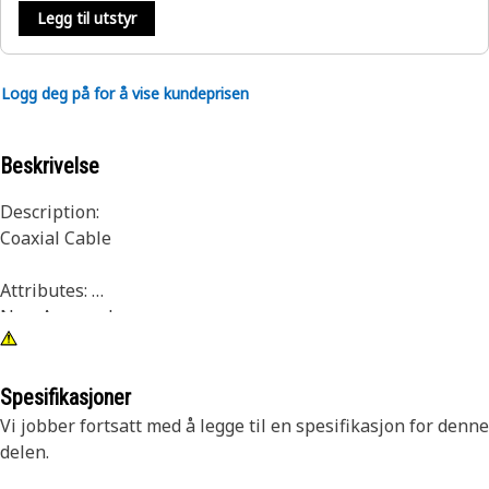
Legg til utstyr
Logg deg på for å vise kundeprisen
Beskrivelse
Description:
Coaxial Cable
Attributes:
Non-Armored
Recommended Application:
Spesifikasjoner
All work environments
Vi jobber fortsatt med å legge til en spesifikasjon for denne
delen.