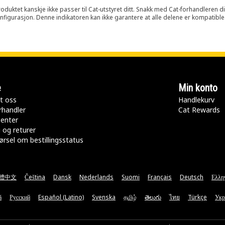
oduktet kanskje ikke passer til Cat-utstyret ditt. Snakk med Cat-forhandleren d
onfigurasjon. Denne indikatoren kan ikke garantere at alle delene er kompatible
e
Min konto
t oss
Handlekurv
rhandler
Cat Rewards
senter
 og returer
rsel om bestillingsstatus
體中文
Čeština
Dansk
Nederlands
Suomi
Français
Deutsch
Ελλη
ă
Русский
Español (Latino)
Svenska
தமிழ்
తెలుగు
ไทย
Türkçe
Укр