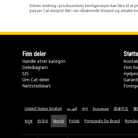
Enhver endring i produsentens konfigurasjon kan føre til at pr
passer Cat-utstyret ditt i sin nåværende tilstand og antatte k
Finn deler
Støtt
Handle etter kategori
Kontak
Delediagram
Finn fo
SIS
Hjelpe
Om Cat-deler
Garanti
Nettstedskart
Forespø
United States English
العربية
বাংলা
Български
简体中文
繁
ಕನ್ನಡ
한국어
Norsk
Polski
Português Do Brasil
Român