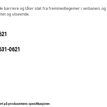
barriere og tåler støt fra fremmedlegemer i veibanen, og o
itet og utseende.
621
631-0621
sert på produsentens spesifikasjoner.