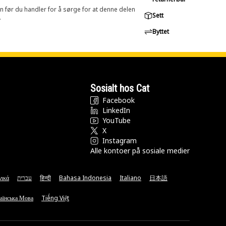
in før du handler for å sørge for at denne delen
Sett
.
Byttet
Sosialt hos Cat
Facebook
LinkedIn
YouTube
X
Instagram
Alle kontoer på sosiale medier
νικά
עברית
हिन्दी
Bahasa Indonesia
Italiano
日本語
аїнська Мова
Tiếng Việt