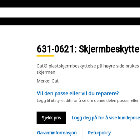
631-0621
: Skjermbeskytte
Cat® plastskjermbeskyttelse på høyre side brukes 
skjermen
Merke: Cat
Vil den passe eller vil du reparere?
Legg til utstyret ditt for å se om denne delen passer eller
Sjekk pris
Logg deg på for å vise kundepris
Garantiinformasjon
Returpolicy