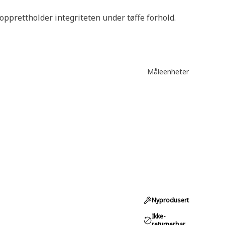
pprettholder integriteten under tøffe forhold.
Måleenheter
Nyprodusert
Ikke-
returnerbar