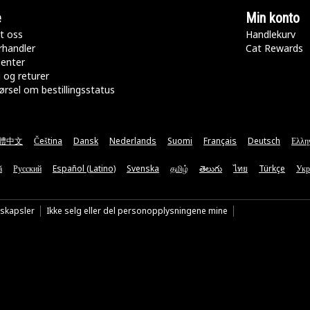
e
Min konto
t oss
Handlekurv
rhandler
Cat Rewards
senter
 og returer
rsel om bestillingsstatus
體中文
Čeština
Dansk
Nederlands
Suomi
Français
Deutsch
Ελλη
ă
Русский
Español (Latino)
Svenska
தமிழ்
తెలుగు
ไทย
Türkçe
Укр
nskapsler
Ikke selg eller del personopplysningene mine