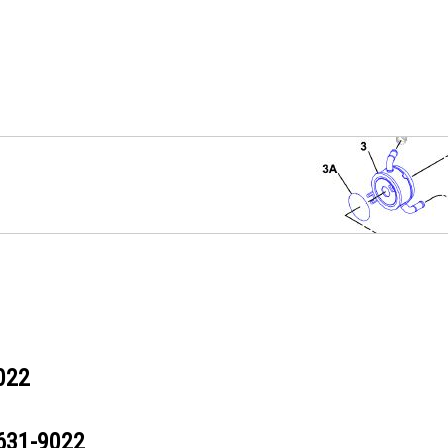
022
631-9022