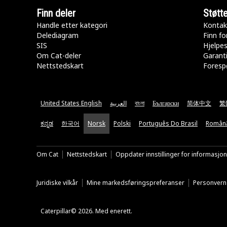
Finn deler
Støtt
Handle etter kategori
Kontak
Delediagram
Finn fo
SIS
Hjelpe
Om Cat-deler
Garanti
Nettstedskart
Forespø
United States English
العربية
বাংলা
Български
简体中文
繁
ಕನ್ನಡ
한국어
Norsk
Polski
Português Do Brasil
Român
Om Cat
Nettstedskart
Oppdater innstillinger for informasjo
Juridiske vilkår
Mine markedsføringspreferanser
Personvern
Caterpillar© 2026. Med enerett.