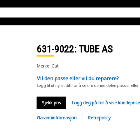
631-9022
: TUBE AS
Merke: Cat
Vil den passe eller vil du reparere?
Legg til utstyret ditt for å se om denne delen passer eller
Sjekk pris
Logg deg på for å vise kundepris
Garantiinformasjon
Returpolicy