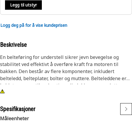
Legg til utstyr
Logg deg på for å vise kundeprisen
Beskrivelse
En belteføring for understell sikrer jevn bevegelse og
stabilitet ved effektivt å overføre kraft fra motoren til
bakken. Den består av flere komponenter, inkludert
belteledd, belteplater, bolter og muttere. Belteleddene er
koblet sammen til en kontinuerlig løkke som omslutter
understellsrammen. Belteplatene, som er festet til
belteleddene, er i kontakt med bakken og gir trekkraft og
forhindrer glidning.
Spesifikasjoner
Måleenheter
Egenskaper:
• Bidrar til å fordele maskinens vekt, noe som gir lavere