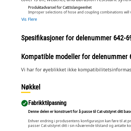
Produktadvarsel for CatΠslangeenhet
Improper selections of hose and coupling combinations will 
Vis Flere
Spesifikasjoner for delenummer
642-6
Kompatible modeller for delenummer
Vi har for øyeblikket ikke kompatibilitetsinforma
Nøkkel
Fabrikktilpasning
Denne delen er konstruert for å passe til Cat-utstyret ditt ba
Enhver endring i produsentens konfigurasjon kan føre til at pr
passer Cat-utstyret ditt i sin nåværende tilstand og antatte k