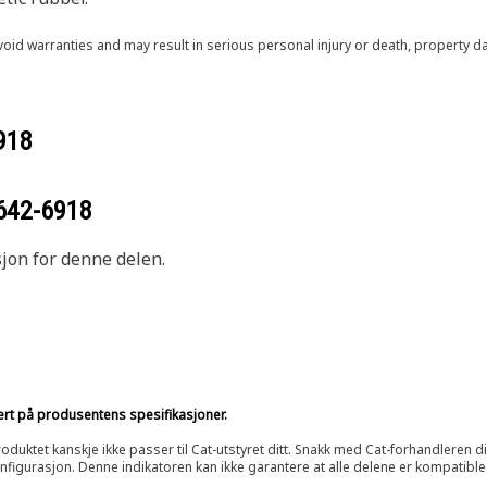
void warranties and may result in serious personal injury or death, property
918
642-6918
sjon for denne delen.
sert på produsentens spesifikasjoner.
oduktet kanskje ikke passer til Cat-utstyret ditt. Snakk med Cat-forhandleren d
onfigurasjon. Denne indikatoren kan ikke garantere at alle delene er kompatible