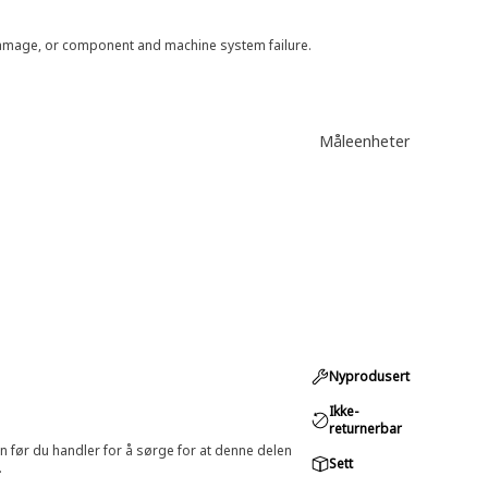
 damage, or component and machine system failure.
Måleenheter
Nyprodusert
Ikke-
returnerbar
in før du handler for å sørge for at denne delen
Sett
.