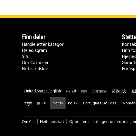
Finn deler
Støtt
Handle etter kategori
Kontak
Delediagram
Finn fo
SIS
Hjelpe
Om Cat-deler
Garanti
Nettstedskart
Forespø
United States English
العربية
বাংলা
Български
简体中文
繁
ಕನ್ನಡ
한국어
Norsk
Polski
Português Do Brasil
Român
Om Cat
Nettstedskart
Oppdater innstillinger for informasjo