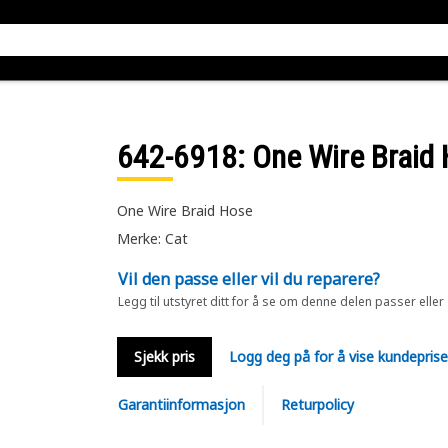
642-6918
: One Wire Brai
One Wire Braid Hose
Merke: Cat
Vil den passe eller vil du reparere?
Legg til utstyret ditt for å se om denne delen passer eller
Sjekk pris
Logg deg på for å vise kundepris
Garantiinformasjon
Returpolicy