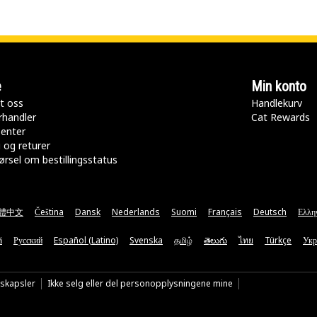
e
Min konto
t oss
Handlekurv
rhandler
Cat Rewards
senter
 og returer
rsel om bestillingsstatus
體中文
Čeština
Dansk
Nederlands
Suomi
Français
Deutsch
Ελλη
ă
Русский
Español (Latino)
Svenska
தமிழ்
తెలుగు
ไทย
Türkçe
Укр
nskapsler
Ikke selg eller del personopplysningene mine