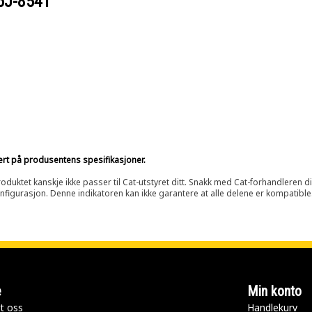
6J-8541
sert på produsentens spesifikasjoner.
oduktet kanskje ikke passer til Cat-utstyret ditt. Snakk med Cat-forhandleren d
onfigurasjon. Denne indikatoren kan ikke garantere at alle delene er kompatible
e
Min konto
t oss
Handlekurv