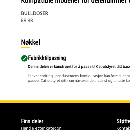
Kompatible modeller for delenummer
BULLDOSER
8R 9R
Nøkkel
Fabrikktilpasning
Denne delen er konstruert for å passe til Cat-utstyret ditt ba
Enhver endring i produsentens konfigurasjon kan føre til at pr
passer Cat-utstyret ditt i sin nåværende tilstand og antatte k
Finn deler
Støtt
Handle etter kategori
Kontak