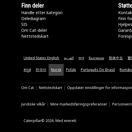
Finn deler
Støtt
Handle etter kategori
Kontak
Delediagram
Finn fo
SIS
Hjelpe
Om Cat-deler
Garanti
Nettstedskart
Forespø
United States English
العربية
বাংলা
Български
简体中文
繁
ಕನ್ನಡ
한국어
Norsk
Polski
Português Do Brasil
Român
Om Cat
Nettstedskart
Oppdater innstillinger for informasjo
Juridiske vilkår
Mine markedsføringspreferanser
Personvern
Caterpillar© 2026. Med enerett.