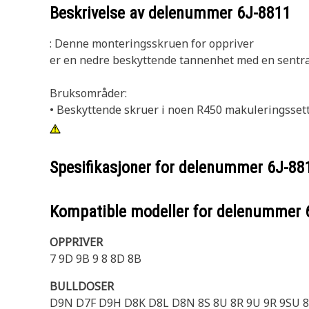
Beskrivelse av delenummer
6J-8811
: Denne monteringsskruen for oppriver
er en nedre beskyttende tannenhet med en sentra
Bruksområder:
• Beskyttende skruer i noen R450 makuleringsset
Spesifikasjoner for delenummer
6J-88
Kompatible modeller for delenummer
OPPRIVER
7 9D 9B 9 8 8D 8B
BULLDOSER
D9N D7F D9H D8K D8L D8N 8S 8U 8R 9U 9R 9SU 