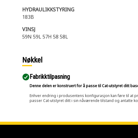
HYDRAULIKKSTYRING
183B
VINSJ
59N 59L 57H 58 58L
Nøkkel
Fabrikktilpasning
Denne delen er konstruert for å passe til Cat-utstyret ditt ba
Enhver endring i produsentens konfigurasjon kan føre til at pr
passer Cat-utstyret ditt i sin nåværende tilstand og antatte k