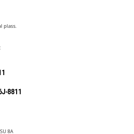
l plass.
t
11
6J-8811
8SU 8A