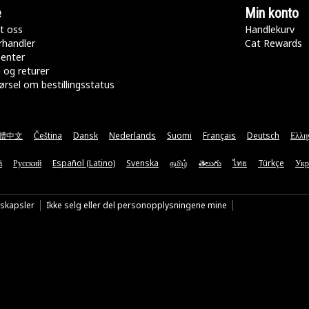
e
Min konto
t oss
Handlekurv
rhandler
Cat Rewards
senter
 og returer
rsel om bestillingsstatus
體中文
Čeština
Dansk
Nederlands
Suomi
Français
Deutsch
Ελλη
ă
Русский
Español (Latino)
Svenska
தமிழ்
తెలుగు
ไทย
Türkçe
Укр
nskapsler
Ikke selg eller del personopplysningene mine