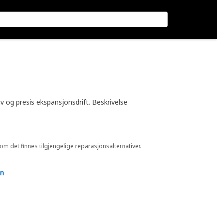
iv og presis ekspansjonsdrift. Beskrivelse
 om det finnes tilgjengelige reparasjonsalternativer.
en