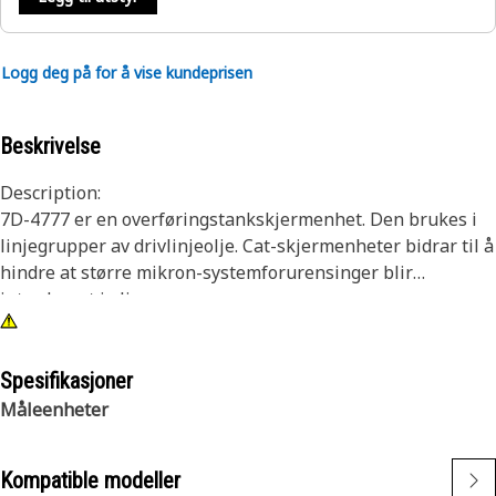
Logg deg på for å vise kundeprisen
Beskrivelse
Description:
7D-4777 er en overføringstankskjermenhet. Den brukes i
linjegrupper av drivlinjeolje. Cat-skjermenheter bidrar til å
hindre at større mikron-systemforurensinger blir
introdusert i oljerørgruppene.
Egenskaper:
• Kvalitet du kan forvente for ditt utstyr.
Spesifikasjoner
• Lengde: 153.716mm (6.052 in).
Måleenheter
• Utvendig diameter: 71.678mm (2.822 in).
Kompatible modeller
Bruksområde: