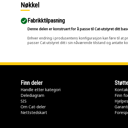
Nøkkel
Fabrikktilpasning
Denne delen er konstruert for å passe til Cat-utstyret ditt ba
Enhver endring i produsentens konfigurasjon kan føre til at pr
passer Cat-utstyret ditt i sin nåværende tilstand og antatte k
Finn deler
Støtt
Handle etter kategori
Kontak
Delediagram
Finn fo
SIS
Hjelpe
Om Cat-deler
Garanti
Nettstedskart
Forespø