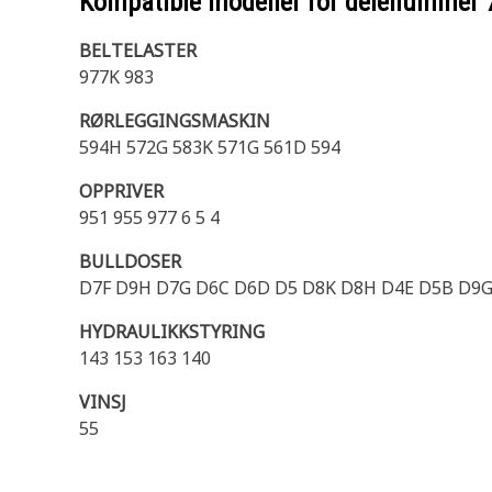
Kompatible modeller for delenummer
BELTELASTER
977K 983
RØRLEGGINGSMASKIN
594H 572G 583K 571G 561D 594
OPPRIVER
951 955 977 6 5 4
BULLDOSER
D7F D9H D7G D6C D6D D5 D8K D8H D4E D5B D9G 
HYDRAULIKKSTYRING
143 153 163 140
VINSJ
55