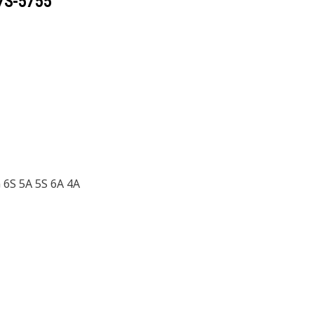
7S-5755
6S 5A 5S 6A 4A