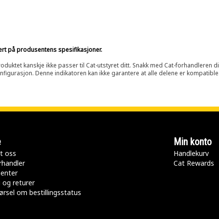
sert på produsentens spesifikasjoner.
oduktet kanskje ikke passer til Cat-utstyret ditt. Snakk med Cat-forhandleren d
onfigurasjon. Denne indikatoren kan ikke garantere at alle delene er kompatible
e
Min konto
t oss
Handlekurv
rhandler
Cat Rewards
senter
 og returer
rsel om bestillingsstatus