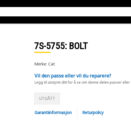
7S-5755
: BOLT
Merke: Cat
Vil den passe eller vil du reparere?
Legg til utstyret ditt for å se om denne delen passer eller
UTGÅTT
Garantiinformasjon
Returpolicy